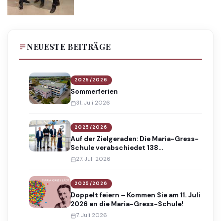
NEUESTE BEITRÄGE
2025/2026
Sommerferien
31. Juli 2026
2025/2026
Auf der Zielgeraden: Die Maria-Gress-
Schule verabschiedet 138
Absolventinnen und Absolventen
27. Juli 2026
2025/2026
Doppelt feiern – Kommen Sie am 11. Juli
2026 an die Maria-Gress-Schule!
7. Juli 2026