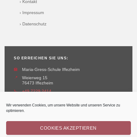
› Kontakt
› Impressum
› Datenschutz
SO ERREICHEN SIE UNS:
🏫
Maria-Gress-Schule Iffezheim
📍
Weierweg 15
76473 Iffezheim
📞
+49 7229 2414
✉️
maria-gress-schule@iffezheim.de
Wir verwenden Cookies, um unsere Website und unseren Service zu
optimieren.
COOKIES AKZEPTIEREN