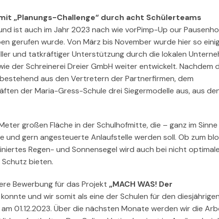
 mit „Planungs-Challenge“ durch acht Schülerteams
 und ist auch im Jahr 2023 nach wie vorPimp-Up our Pausenho
Leben gerufen wurde. Von März bis November wurde hier so eini
eller und tatkräftiger Unterstützung durch die lokalen Untern
e der Schreinerei Dreier GmbH weiter entwickelt. Nachdem d
– bestehend aus den Vertretern der Partnerfirmen, dem
äften der Maria-Gress-Schule drei Siegermodelle aus, aus de
eter großen Fläche in der Schulhofmitte, die – ganz im Sinne 
re und gern angesteuerte Anlaufstelle werden soll. Ob zum bl
iniertes Regen- und Sonnensegel wird auch bei nicht optimal
 Schutz bieten.
sere Bewerbung für das Projekt
„MACH WAS! Der
onnte und wir somit als eine der Schulen für den diesjährige
 am 01.12.2023. Über die nächsten Monate werden wir die Arb