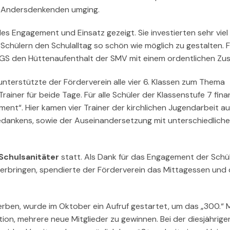
it Andersdenkenden umging.
 Engagement und Einsatz gezeigt. Sie investierten sehr viel 
Schülern den Schulalltag so schön wie möglich zu gestalten. 
MGS den Hüttenaufenthalt der SMV mit einem ordentlichen Zu
nterstützte der Förderverein alle vier 6. Klassen zum Thema
iner für beide Tage. Für alle Schüler der Klassenstufe 7 fina
ent“. Hier kamen vier Trainer der kirchlichen Jugendarbeit a
ankens, sowie der Auseinandersetzung mit unterschiedlich
Schulsanitäter
statt. Als Dank für das Engagement der Schü
verbringen, spendierte der Förderverein das Mittagessen und 
rben, wurde im Oktober ein Aufruf gestartet, um das „300.“ M
ion, mehrere neue Mitglieder zu gewinnen. Bei der diesjährige