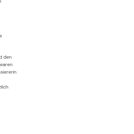
n
e
nd den
 waren
siererin
lich