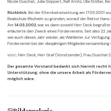
Nicole Duschat, Julia Göppert, Ralf Arnitz, Ulla Stößer, Ke
Rückblick
: Bei der Elternbeiratssitzung am 17.05.2001 
Realschule Iffezheim zu gründen, worauf der Rektor Han
Am
14.03.2002
war es dann soweit! Herr Deck begrüßte 
erläuterte den Zweck eines Fördervereins. Seit also 22 J
wie auch dieses Jahr wieder, als Wahlleiter zur Verfügun
Förderverein bei der diesjährigen Mitgliederversammlun
v.l.n.r.: Herr Deck, Herr Graf (Vorsitzender), Frau Duschat (
Der gesamte Vorstand bedankt sich hiermit recht her
Unterstützung, ohne die unsere Arbeit als Förder
möglich wäre.
Bildergalerie