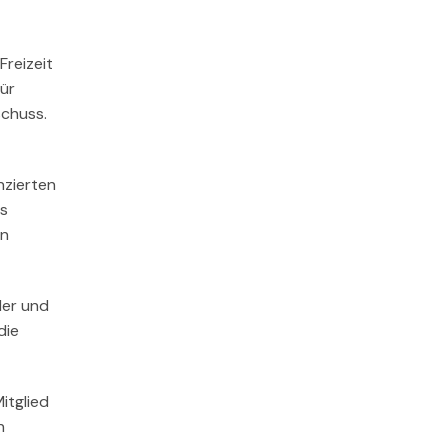
Freizeit
Für
schuss.
nzierten
us
en
ler und
die
itglied
n