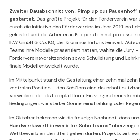
Zweiter Bauabschnitt von „Pimp up our Pausenhof“
gestartet.
Das größte Projekt für den Förderverein war
durch die Initiative des Fördervereins im Jahr 2019 ins 
geleistet und die Arbeiten in Kooperation mit profession
IKW GmbH & Co. KG, der Kronimus Betonsteinwerk AG sowi
Teams ihre Modelle präsentiert hatten, wählte die Jury 
Fördervereinsvorsitzenden sowie Schulleitung und Lehrkr
finale Modell entwickelt wurde.
Im Mittelpunkt stand die Gestaltung einer zehn mal zehn M
zentralen Position – den Schülern eine dauerhaft nutzba
Verweilen oder als Lernplattform: Ein vorgesehenes komb
Bedingungen, wie starker Sonneneinstrahlung oder Regen
Im Oktober bekamen wir die freudige Nachricht, dass un
Handwerkswettbewerb für Schulteams“
überzeugen k
Wettbewerb an den Start gehen dürfen. Projektstart war