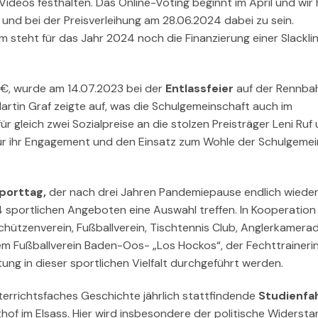
deos festhalten. Das Online-Voting beginnt im April und wir 
und bei der Preisverleihung am 28.06.2024 dabei zu sein.
 steht für das Jahr 2024 noch die Finanzierung einer Slackli
0 €, wurde am 14.07.2023 bei der
Entlassfeier
auf der Rennba
artin Graf zeigte auf, was die Schulgemeinschaft auch im
 gleich zwei Sozialpreise an die stolzen Preisträger Leni Ruf
 für ihr Engagement und den Einsatz zum Wohle der Schulgeme
porttag,
der nach drei Jahren Pandemiepause endlich wiede
4 sportlichen Angeboten eine Auswahl treffen. In Kooperation
 Schützenverein, Fußballverein, Tischtennis Club, Anglerkamera
em Fußballverein Baden-Oos- „Los Hockos“, der Fechttrainerin
ng in dieser sportlichen Vielfalt durchgeführt werden.
errichtsfaches Geschichte jährlich stattfindende
Studienfa
hof im Elsass. Hier wird insbesondere der politische Widerst