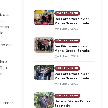
FÖRDERVEREIN
f, das
Der Förderverein der
ges
Maria-Gress-Schule
ehmen
blickt auf ein
5. Februar 2025
ereignisreiches Jahr
ie
2025 zurück.
FÖRDERVEREIN
nen das
Der Förderverein der
Maria-Gress-Schule
blickt auf ein
4. Februar 2024
ereignisreiches Jahr
ihrer
2024 zurück.
oßen
FÖRDERVEREIN
en
Der Förderverein der
Maria-Gress-Schule
Iffezheim e.V. hat sich in
3. Februar 2022
diesem Jahr endlich
wieder mehr einbringen
und auch einiges für die
FÖRDERVEREIN
n
Schulgemeinschaft der
Unterstütztes Projekt:
eit nach
Maria-Gress-Schule
Steinzeit