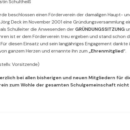
rstin Schultheiß
wurde beschlossen einen Förderverein der damaligen Haupt- u
s-Jörg Deck im November 2001 eine Gründungsversammlung ein
als Schulleiter die Anwesenden der
GRÜNDUNGSSITZUNG
u
ahren ist er dem Förderverein treu ergeben und stand schon d
g. Für diesen Einsatz und sein langjähriges Engagement dankte 
g von ganzem Herzen und ernannte ihn zum
„Ehrenmitglied
“.
stellv. Vorsitzende)
zlich bei allen bisherigen und neuen Mitgliedern für di
verein zum Wohle der gesamten Schulgemeinschaft nicht