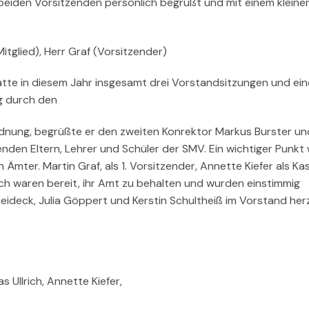
beiden Vorsitzenden persönlich begrüßt und mit einem kleine
 Mitglied), Herr Graf (Vorsitzender)
atte in diesem Jahr insgesamt drei Vorstandsitzungen und ein
g durch den
dnung, begrüßte er den zweiten Konrektor Markus Burster u
nden Eltern, Lehrer und Schüler der SMV. Ein wichtiger Punkt
mter. Martin Graf, als 1. Vorsitzender, Annette Kiefer als Kas
lrich waren bereit, ihr Amt zu behalten und wurden einstimmig
eideck, Julia Göppert und Kerstin Schultheiß im Vorstand herz
as Ullrich, Annette Kiefer,