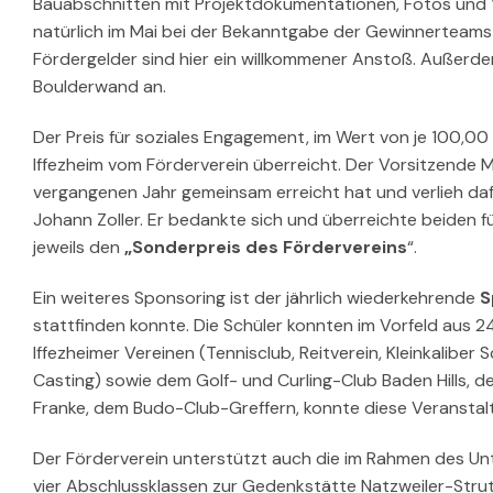
Bauabschnitten mit Projektdokumentationen, Fotos und Vi
natürlich im Mai bei der Bekanntgabe der Gewinnerteams 
Fördergelder sind hier ein willkommener Anstoß. Außerdem
Boulderwand an.
Der Preis für soziales Engagement, im Wert von je 100,0
Iffezheim vom Förderverein überreicht. Der Vorsitzende M
vergangenen Jahr gemeinsam erreicht hat und verlieh dafür
Johann Zoller. Er bedankte sich und überreichte beiden
jeweils den
„Sonderpreis des Fördervereins
“.
Ein weiteres Sponsoring ist der jährlich wiederkehrende
S
stattfinden konnte. Die Schüler konnten im Vorfeld aus 2
Iffezheimer Vereinen (Tennisclub, Reitverein, Kleinkaliber
Casting) sowie dem Golf- und Curling-Club Baden Hills, d
Franke, dem Budo-Club-Greffern, konnte diese Veranstaltu
Der Förderverein unterstützt auch die im Rahmen des Unt
vier Abschlussklassen zur Gedenkstätte Natzweiler-Strut