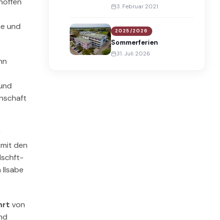
hoffen
fördern können.
3. Februar 2021
ne und
2025/2026
Sommerferien
31. Juli 2026
hn
 und
inschaft
r
 mit den
dschft-
 Ilsabe
hrt
von
and