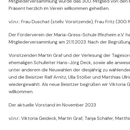
Mitgliederversammlung wurde das 300. Mitglied von den 
Präsent herzlich im Verein willkommen geheißen.
v.l.n.r.: Frau Duschat (stellv. Vorsitzende), Frau Fritz (300.
Der Förderverein der Maria-Gress-Schule Iffezheim e.V. h
Mitgliederversammlung am 21.11.2023. Nach der Begrüßun
Vorsitzenden Martin Graf und der Verlesung der Tagesor
ehemaligen Schulleiter Hans-Jörg Deck, sowie alle anwese
unter anderem die Neuwahlen der diesjährig zu wählenden Ä
und die Beisitzer Ralf Arnitz, Ulla Stößer und Matthias Ul
wiedergewählt. Als neue Beisitzer begrüßen wir Viktoria G
willkommen.
Der aktuelle Vorstand im November 2023
v.l.n.r.: Viktoria Geideck, Martin Graf, Tanja Schäfer, Matthi