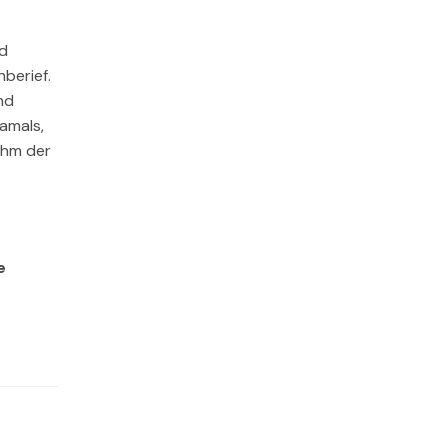
nd
berief.
nd
amals,
ihm der
e