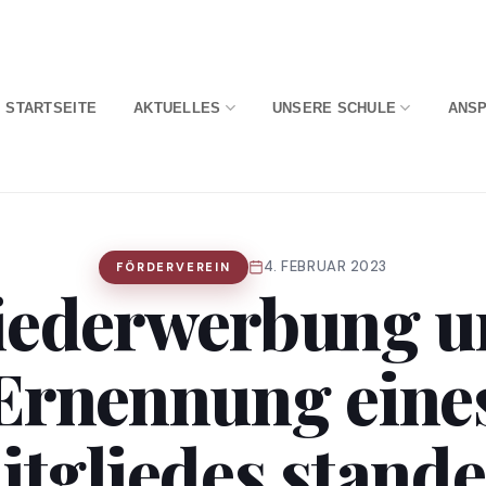
STARTSEITE
AKTUELLES
UNSERE SCHULE
ANS
4. FEBRUAR 2023
FÖRDERVEREIN
iederwerbung u
Ernennung eine
tgliedes stande