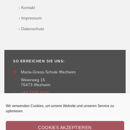
› Kontakt
› Impressum
› Datenschutz
SO ERREICHEN SIE UNS:
🏫
Maria-Gress-Schule Iffezheim
📍
Weierweg 15
76473 Iffezheim
📞
+49 7229 2414
✉️
maria-gress-schule@iffezheim.de
Wir verwenden Cookies, um unsere Website und unseren Service zu
optimieren.
COOKIES AKZEPTIEREN