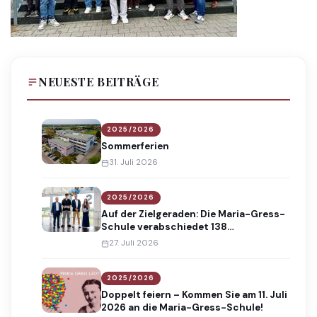
NEUESTE BEITRÄGE
2025/2026
Sommerferien
31. Juli 2026
2025/2026
Auf der Zielgeraden: Die Maria-Gress-
Schule verabschiedet 138
Absolventinnen und Absolventen
27. Juli 2026
2025/2026
Doppelt feiern – Kommen Sie am 11. Juli
2026 an die Maria-Gress-Schule!