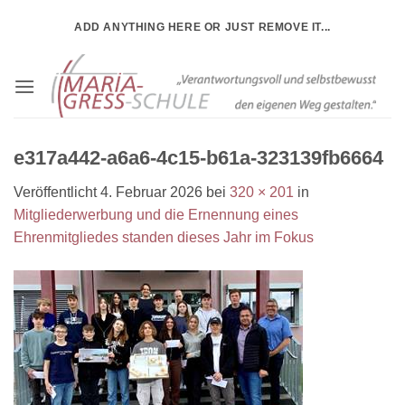
Zum
ADD ANYTHING HERE OR JUST REMOVE IT...
Inhalt
springen
e317a442-a6a6-4c15-b61a-323139fb6664
Veröffentlicht
4. Februar 2026
bei
320 × 201
in
Mitgliederwerbung und die Ernennung eines
Ehrenmitgliedes standen dieses Jahr im Fokus