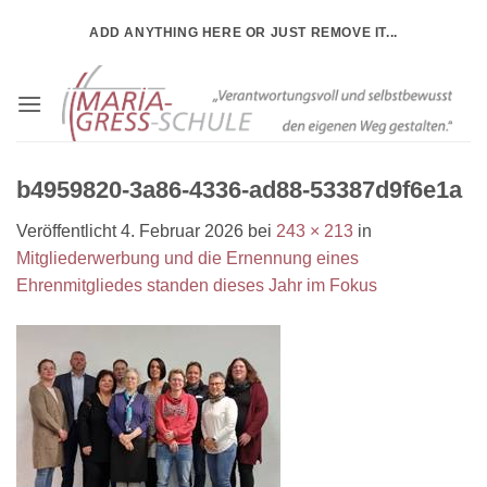
Zum
ADD ANYTHING HERE OR JUST REMOVE IT...
Inhalt
springen
b4959820-3a86-4336-ad88-53387d9f6e1a
Veröffentlicht
4. Februar 2026
bei
243 × 213
in
Mitgliederwerbung und die Ernennung eines
Ehrenmitgliedes standen dieses Jahr im Fokus