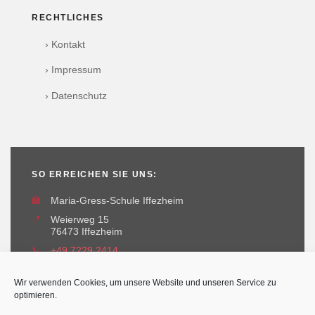
RECHTLICHES
› Kontakt
› Impressum
› Datenschutz
SO ERREICHEN SIE UNS:
🏫
Maria-Gress-Schule Iffezheim
📍
Weierweg 15
76473 Iffezheim
📞
+49 7229 2414
✉️
maria-gress-schule@iffezheim.de
Wir verwenden Cookies, um unsere Website und unseren Service zu
optimieren.