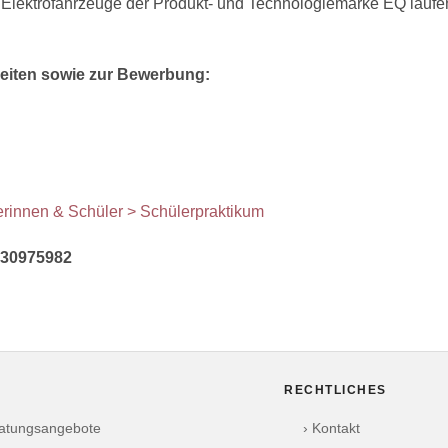
 Elektrofahrzeuge der Produkt- und Technologiemarke EQ laufe
keiten sowie zur Bewerbung:
erinnen & Schüler > Schülerpraktikum
 30975982
RECHTLICHES
ratungsangebote
› Kontakt