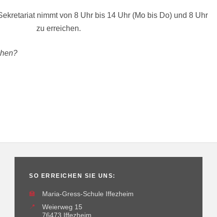
Sekretariat nimmt von 8 Uhr bis 14 Uhr (Mo bis Do) und 8 Uhr
zu erreichen.
chen?
SO ERREICHEN SIE UNS:
🏫
Maria-Gress-Schule Iffezheim
📍
Weierweg 15
76473 Iffezheim