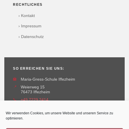
RECHTLICHES
› Kontakt
› Impressum
› Datenschutz
SO ERREICHEN SIE UNS:
🏫
Maria-Gress-Schule Iffezheim
📍
Weierweg 15
76473 Iffezheim
📞
+49 7229 2414
✉️
maria-gress-schule@iffezheim.de
Wir verwenden Cookies, um unsere Website und unseren Service zu
optimieren.