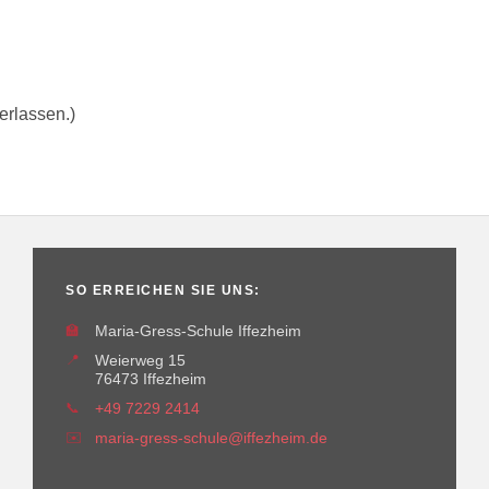
erlassen.)
SO ERREICHEN SIE UNS:
🏫
Maria-Gress-Schule Iffezheim
📍
Weierweg 15
76473 Iffezheim
📞
+49 7229 2414
✉️
maria-gress-schule@iffezheim.de