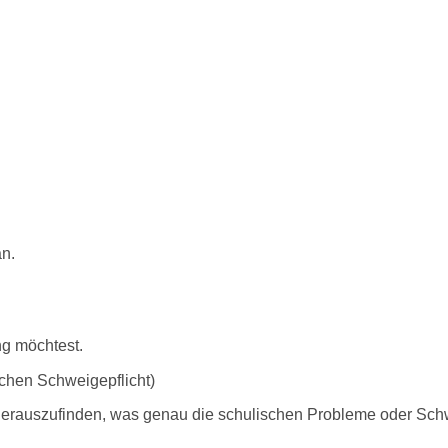
an.
ng möchtest.
ichen Schweigepflicht)
herauszufinden, was genau die schulischen Probleme oder Schw