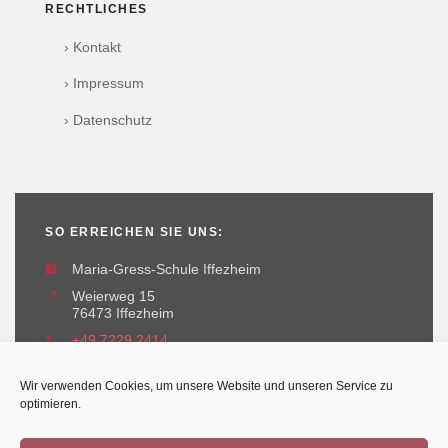
RECHTLICHES
› Kontakt
› Impressum
› Datenschutz
SO ERREICHEN SIE UNS:
🏫
Maria-Gress-Schule Iffezheim
📍
Weierweg 15
76473 Iffezheim
📞
+49 7229 2414
✉️
maria-gress-schule@iffezheim.de
Wir verwenden Cookies, um unsere Website und unseren Service zu
optimieren.