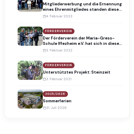
Mitgliederwerbung und die Ernennung
eines Ehrenmitgliedes standen dieses
Jahr im Fokus
4. Februar 2023
FÖRDERVEREIN
Der Förderverein der Maria-Gress-
Schule Iffezheim e.V. hat sich in diesem
Jahr endlich wieder mehr einbringen
3. Februar 2022
und auch einiges für die
Schulgemeinschaft der Maria-Gress-
Schule fördern können.
FÖRDERVEREIN
Unterstütztes Projekt: Steinzeit
3. Februar 2021
2025/2026
Sommerferien
31. Juli 2026