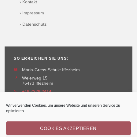
› Kontakt
› Impressum
› Datenschutz
SO ERREICHEN SIE UNS:
🏫
Maria-Gress-Schule Iffezheim
📍
Weierweg 15
76473 Iffezheim
📞
+49 7229 2414
✉️
maria-gress-schule@iffezheim.de
Wir verwenden Cookies, um unsere Website und unseren Service zu
optimieren.
COOKIES AKZEPTIEREN