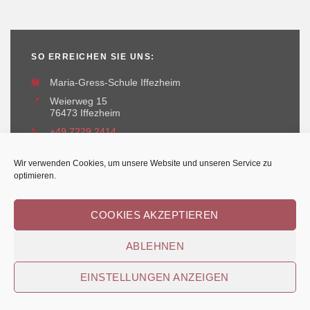
SO ERREICHEN SIE UNS:
🏫
Maria-Gress-Schule Iffezheim
📍
Weierweg 15
76473 Iffezheim
📞
+49 7229 2414
✉️
maria-gress-schule@iffezheim.de
Wir verwenden Cookies, um unsere Website und unseren Service zu
optimieren.
COOKIES AKZEPTIEREN
ABLEHNEN
Erstellt und betreut durch
Kant-IT Solutions
© Maria-Gress-Schule Iffezheim
EINSTELLUNGEN ANZEIGEN