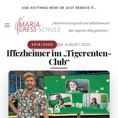
Zum
ADD ANYTHING HERE OR JUST REMOVE IT...
Inhalt
springen
4. AUGUST 2020
2019-2020
Iffezheimer im „Tigerenten-
Club“