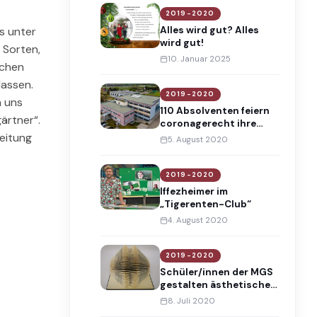
2019-2020
Alles wird gut? Alles
s unter
wird gut!
 Sorten,
10. Januar 2025
dchen
lassen.
2019-2020
n uns
110 Absolventen feiern
ärtner“.
coronagerecht ihre
Mittlere Reife an der
eitung
5. August 2020
Maria-Gress-Schule
2019-2020
Iffezheimer im
„Tigerenten-Club“
4. August 2020
2019-2020
Schüler/innen der MGS
gestalten ästhetische
Buchobjekte
8. Juli 2020