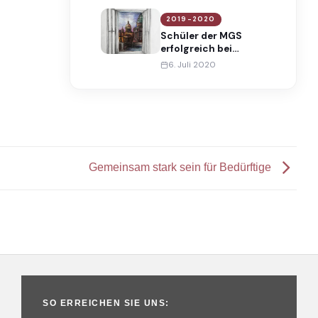
2019-2020
Schüler der MGS
erfolgreich bei
Europäischem
6. Juli 2020
Wettbewerb
Gemeinsam stark sein für Bedürftige
SO ERREICHEN SIE UNS: