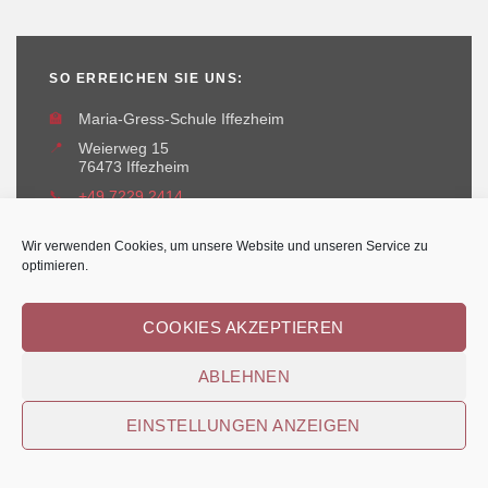
SO ERREICHEN SIE UNS:
🏫
Maria-Gress-Schule Iffezheim
📍
Weierweg 15
76473 Iffezheim
📞
+49 7229 2414
✉️
maria-gress-schule@iffezheim.de
Wir verwenden Cookies, um unsere Website und unseren Service zu
optimieren.
COOKIES AKZEPTIEREN
ABLEHNEN
Erstellt und betreut durch
Kant-IT Solutions
© Maria-Gress-Schule Iffezheim
EINSTELLUNGEN ANZEIGEN