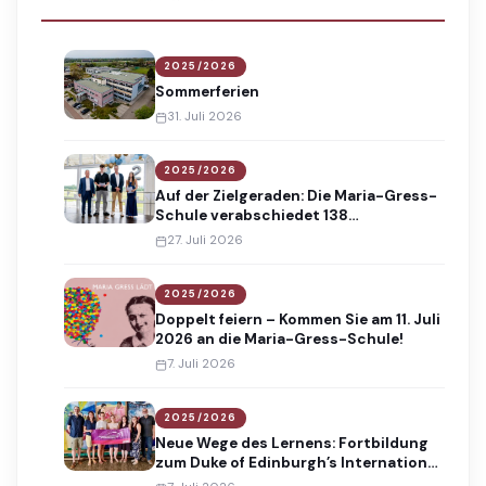
2025/2026
Sommerferien
31. Juli 2026
2025/2026
Auf der Zielgeraden: Die Maria-Gress-
Schule verabschiedet 138
Absolventinnen und Absolventen
27. Juli 2026
2025/2026
Doppelt feiern – Kommen Sie am 11. Juli
2026 an die Maria-Gress-Schule!
7. Juli 2026
2025/2026
Neue Wege des Lernens: Fortbildung
zum Duke of Edinburgh’s International
Award