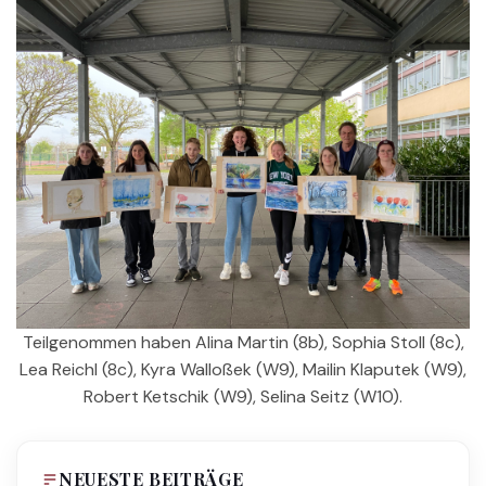
Teilgenommen haben Alina Martin (8b), Sophia Stoll (8c),
Lea Reichl (8c), Kyra Walloßek (W9), Mailin Klaputek (W9),
Robert Ketschik (W9), Selina Seitz (W10).
NEUESTE BEITRÄGE