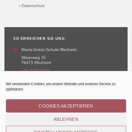
› Datenschutz
SO ERREICHEN SIE UNS:
🏫
Maria-Gress-Schule Iffezheim
📍
Weierweg 15
76473 Iffezheim
📞
+49 7229 2414
✉️
maria-gress-schule@iffezheim.de
Wir verwenden Cookies, um unsere Website und unseren Service zu
optimieren.
COOKIES AKZEPTIEREN
ABLEHNEN
Erstellt und betreut durch
Kant-IT Solutions
© Maria-Gress-Schule Iffezheim