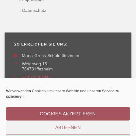
› Datenschutz
SO ERREICHEN SIE UNS:
🏫
Maria-Gress-Schule Iffezheim
📍
Weierweg 15
76473 Iffezheim
📞
+49 7229 2414
✉️
maria-gress-schule@iffezheim.de
Wir verwenden Cookies, um unsere Website und unseren Service zu
optimieren.
COOKIES AKZEPTIEREN
ABLEHNEN
Erstellt und betreut durch
Kant-IT Solutions