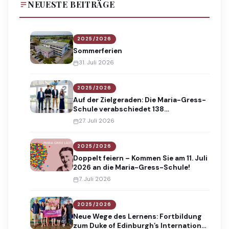
NEUESTE BEITRÄGE
2025/2026
Sommerferien
31. Juli 2026
2025/2026
Auf der Zielgeraden: Die Maria-Gress-
Schule verabschiedet 138
Absolventinnen und Absolventen
27. Juli 2026
2025/2026
Doppelt feiern – Kommen Sie am 11. Juli
2026 an die Maria-Gress-Schule!
7. Juli 2026
2025/2026
Neue Wege des Lernens: Fortbildung
zum Duke of Edinburgh’s International