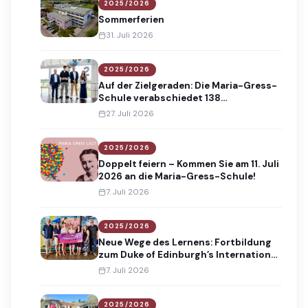
2025/2026
Sommerferien
31. Juli 2026
2025/2026
Auf der Zielgeraden: Die Maria-Gress-
Schule verabschiedet 138
Absolventinnen und Absolventen
27. Juli 2026
2025/2026
Doppelt feiern – Kommen Sie am 11. Juli
2026 an die Maria-Gress-Schule!
7. Juli 2026
2025/2026
Neue Wege des Lernens: Fortbildung
zum Duke of Edinburgh’s International
Award
7. Juli 2026
2025/2026