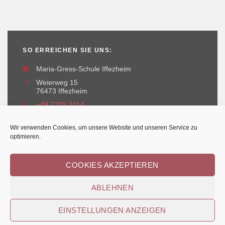
SO ERREICHEN SIE UNS:
🏫
Maria-Gress-Schule Iffezheim
📍
Weierweg 15
76473 Iffezheim
📞
+49 7229 2414
✉️
maria-gress-schule@iffezheim.de
Wir verwenden Cookies, um unsere Website und unseren Service zu
optimieren.
COOKIES AKZEPTIEREN
ABLEHNEN
Erstellt und betreut durch
Kant-IT Solutions
© Maria-Gress-Schule Iffezheim
EINSTELLUNGEN ANZEIGEN