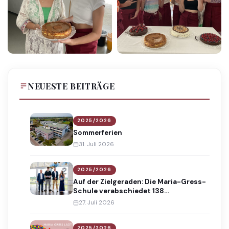
NEUESTE BEITRÄGE
2025/2026
Sommerferien
31. Juli 2026
2025/2026
Auf der Zielgeraden: Die Maria-Gress-
Schule verabschiedet 138
Absolventinnen und Absolventen
27. Juli 2026
2025/2026