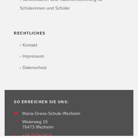
Schülerinnen und Schüler
RECHTLICHES
› Kontakt
› Impressum
› Datenschutz
SO ERREICHEN SIE UNS:
🏫
Maria-Gress-Schule Iffezheim
📍
Weierweg 15
76473 Iffezheim
📞
+49 7229 2414