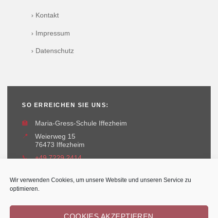
› Kontakt
› Impressum
› Datenschutz
SO ERREICHEN SIE UNS:
🏫
Maria-Gress-Schule Iffezheim
📍
Weierweg 15
76473 Iffezheim
📞
+49 7229 2414
✉️
maria-gress-schule@iffezheim.de
Wir verwenden Cookies, um unsere Website und unseren Service zu
optimieren.
COOKIES AKZEPTIEREN