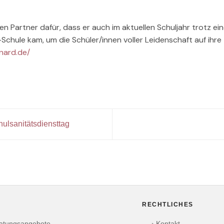
n Partner dafür, dass er auch im aktuellen Schuljahr trotz ei
chule kam, um die Schüler/innen voller Leidenschaft auf ihre
rnard.de/
ulsanitätsdiensttag
RECHTLICHES
ratungsangebote
› Kontakt