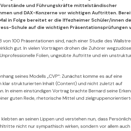
t Vorstände und Führungskräfte mittelständischer
men und DAX-Konzerne vor wichtigen Auftritten. Bere
Mal in Folge bereitet er die Iffezheimer Schüler/innen d
ess-Schule auf die wichtigen Präsentationsprüfungen v
 3 von 100 Präsentationen sind, nach einer Studie des Wallstr
wirklich gut. In vielen Vorträgen drohen die Zuhörer wegzudös
Unprofessionelle Folien, ungeübte Auftritte und ein unstruktur
enhang seines Modells „CVP“: Zunächst komme es auf eine
klar strukturierten Inhalt (Content) und nicht zuletzt auf
 an. In einem einstündigen Vortrag brachte Bernard seine Erke
iner guten Rede, rhetorische Mittel und zielgruppenorientier
 klebten an seinen Lippen und verstehen nun, dass Persönlich
ltritte nicht nur sympathisch wirken, sondern vor allem auch