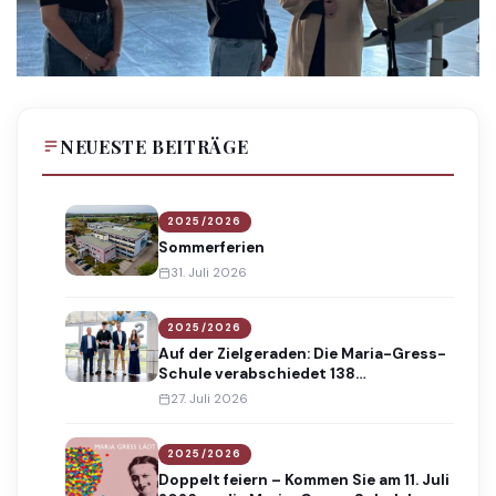
NEUESTE BEITRÄGE
2025/2026
Sommerferien
31. Juli 2026
2025/2026
Auf der Zielgeraden: Die Maria-Gress-
Schule verabschiedet 138
Absolventinnen und Absolventen
27. Juli 2026
2025/2026
Doppelt feiern – Kommen Sie am 11. Juli