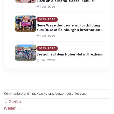
2026 an die Maria-Gress-Schule!
7. Juli 2026
2025/2026
Neue Wege des Lernens: Fortbildung
zum Duke of Edinburgh’s International
Award
7. Juli 2026
2025/2026
Besuch auf dem Huber Hof in Iffezheim
1. Juli 2026
Kommentare und Trackbacks sind derzeit geschlossen.
←
Zurück
Weiter
→