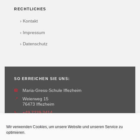
RECHTLICHES
› Kontakt
› Impressum
› Datenschutz
SO ERREICHEN SIE UNS:
🏫
Maria-Gress-Schule Iffezheim
📍
Weierweg 15
76473 Iffezheim
📞
+49 7229 2414
✉️
maria-gress-schule@iffezheim.de
Wir verwenden Cookies, um unsere Website und unseren Service zu
optimieren.