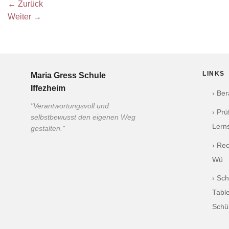
←
Zurück
Weiter
→
LINKS
Maria Gress Schule
Iffezheim
› Be
"Verantwortungsvoll und
› Pr
selbstbewusst den eigenen Weg
Lern
gestalten."
› Re
Wü
› Sch
Table
Schü