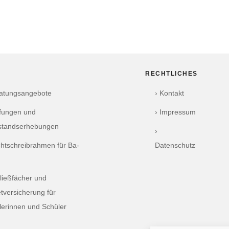
RECHTLICHES
ratungsangebote
› Kontakt
üfungen und
› Impressum
standserhebungen
›
chtschreibrahmen für Ba-
Datenschutz
ließfächer und
tversicherung für
lerinnen und Schüler