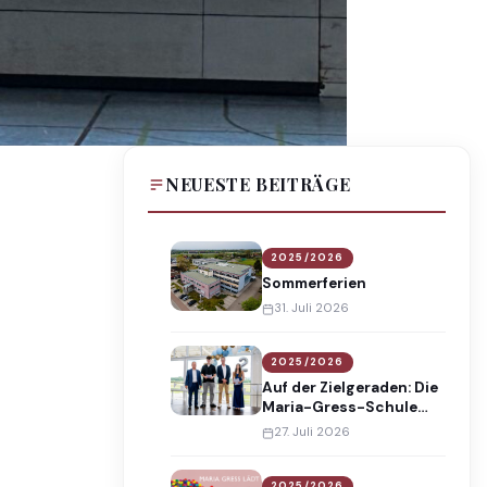
NEUESTE BEITRÄGE
2025/2026
Sommerferien
31. Juli 2026
2025/2026
Auf der Zielgeraden: Die
Maria-Gress-Schule
verabschiedet 138
27. Juli 2026
Absolventinnen und
Absolventen
2025/2026