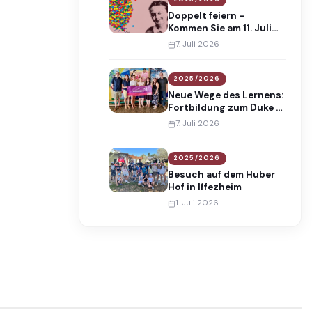
Doppelt feiern –
Kommen Sie am 11. Juli
2026 an die Maria-
7. Juli 2026
Gress-Schule!
2025/2026
Neue Wege des Lernens:
Fortbildung zum Duke of
Edinburgh’s
7. Juli 2026
International Award
2025/2026
Besuch auf dem Huber
Hof in Iffezheim
1. Juli 2026