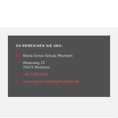
SO ERREICHEN SIE UNS:
🏫
Maria-Gress-Schule Iffezheim
📍
Weierweg 15
76473 Iffezheim
📞
+49 7229 2414
✉️
maria-gress-schule@iffezheim.de