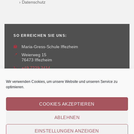
› Datenschutz
SO ERREICHEN SIE UNS:
🏫
Maria-Gress-Schule Iffezheim
📍
Weierweg 15
76473 Iffezheim
📞
+49 7229 2414
✉️
maria-gress-schule@iffezheim.de
Wir verwenden Cookies, um unsere Website und unseren Service zu
optimieren.
COOKIES AKZEPTIEREN
ABLEHNEN
Erstellt und betreut durch
Kant-IT Solutions
© Maria-Gress-Schule Iffezheim
EINSTELLUNGEN ANZEIGEN