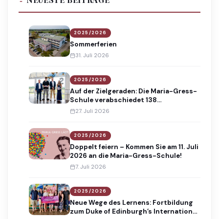
2025/2026
Sommerferien
31. Juli 2026
2025/2026
Auf der Zielgeraden: Die Maria-Gress-
Schule verabschiedet 138
Absolventinnen und Absolventen
27. Juli 2026
2025/2026
Doppelt feiern – Kommen Sie am 11. Juli
2026 an die Maria-Gress-Schule!
7. Juli 2026
2025/2026
Neue Wege des Lernens: Fortbildung
zum Duke of Edinburgh’s International