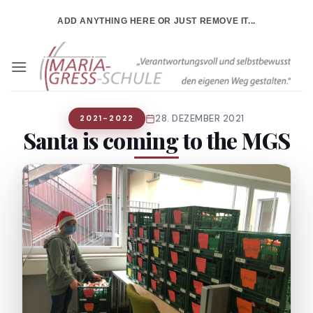
Zum
ADD ANYTHING HERE OR JUST REMOVE IT...
Inhalt
springen
28. DEZEMBER 2021
2021-2022
Santa is coming to the MGS