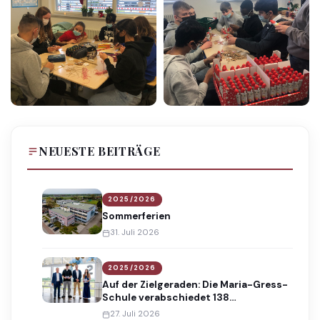
NEUESTE BEITRÄGE
2025/2026
Sommerferien
31. Juli 2026
2025/2026
Auf der Zielgeraden: Die Maria-Gress-
Schule verabschiedet 138
Absolventinnen und Absolventen
27. Juli 2026