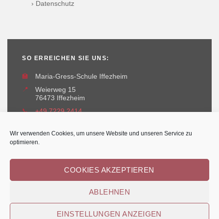
› Datenschutz
SO ERREICHEN SIE UNS:
🏫
Maria-Gress-Schule Iffezheim
📍
Weierweg 15
76473 Iffezheim
📞
+49 7229 2414
✉️
maria-gress-schule@iffezheim.de
Wir verwenden Cookies, um unsere Website und unseren Service zu
optimieren.
COOKIES AKZEPTIEREN
ABLEHNEN
Erstellt und betreut durch
Kant-IT Solutions
© Maria-Gress-Schule Iffezheim
EINSTELLUNGEN ANZEIGEN