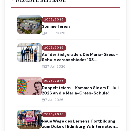
2025/2026
Sommerferien
31. Juli 2026
2025/2026
Auf der Zielgeraden: Die Maria-Gress-
Schule verabschiedet 138
Absolventinnen und Absolventen
27. Juli 2026
2025/2026
Doppelt feiern – Kommen Sie am 11. Juli
2026 an die Maria-Gress-Schule!
7. Juli 2026
2025/2026
Neue Wege des Lernens: Fortbildung
zum Duke of Edinburgh’s International