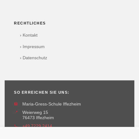
RECHTLICHES
› Kontakt
› Impressum
› Datenschutz
SO ERREICHEN SIE UNS:
🏫
Maria-Gress-Schule Iffezheim
📍
Weierweg 15
76473 Iffezheim
📞
+49 7229 2414
✉️
maria-gress-schule@iffezheim.de