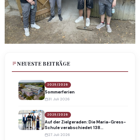
NEUESTE BEITRÄGE
2025/2026
Sommerferien
31. Juli 2026
2025/2026
Auf der Zielgeraden: Die Maria-Gress-
Schule verabschiedet 138
Absolventinnen und Absolventen
27. Juli 2026