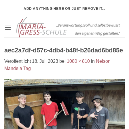
Zum
ADD ANYTHING HERE OR JUST REMOVE IT...
Inhalt
springen
aec2a7df-d57c-4db4-b48f-b26dad6bd85e
Veröffentlicht
18. Juli 2023
bei
1080 × 810
in
Nelson
Mandela Tag