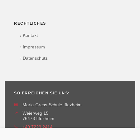
RECHTLICHES
› Kontakt
› Impressum
› Datenschutz
SO ERREICHEN SIE UNS:
🏫
Maria-Gress-Schule Iffezheim
📍
Weierweg 15
76473 Iffezheim
📞
+49 7229 2414
✉️
maria-gress-schule@iffezheim.de