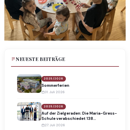
NEUESTE BEITRÄGE
2025/2026
Sommerferien
31. Juli 2026
2025/2026
Auf der Zielgeraden: Die Maria-Gress-
Schule verabschiedet 138
Absolventinnen und Absolventen
27. Juli 2026