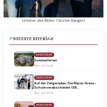
Urheber des Bildes: Carsten Bangert
NEUESTE BEITRÄGE
2025/2026
Sommerferien
31. Juli 2026
2025/2026
Auf der Zielgeraden: Die Maria-Gress-
Schule verabschiedet 138
Absolventinnen und Absolventen
27. Juli 2026
2025/2026