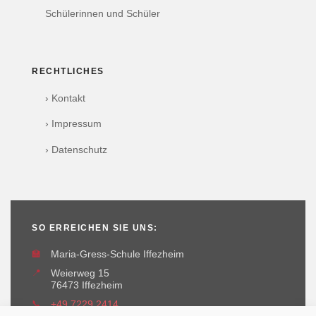
Schülerinnen und Schüler
RECHTLICHES
› Kontakt
› Impressum
› Datenschutz
SO ERREICHEN SIE UNS:
🏫
Maria-Gress-Schule Iffezheim
📍
Weierweg 15
76473 Iffezheim
📞
+49 7229 2414