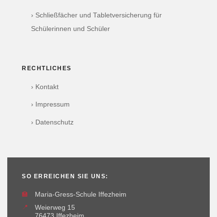
› Schließfächer und Tabletversicherung für
Schülerinnen und Schüler
RECHTLICHES
› Kontakt
› Impressum
› Datenschutz
SO ERREICHEN SIE UNS:
🏫
Maria-Gress-Schule Iffezheim
📍
Weierweg 15
76473 Iffezheim