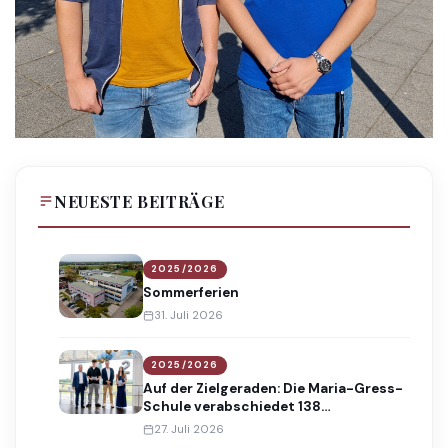
NEUESTE BEITRÄGE
2025/2026
Sommerferien
31. Juli 2026
2025/2026
Auf der Zielgeraden: Die Maria-Gress-
Schule verabschiedet 138
Absolventinnen und Absolventen
27. Juli 2026