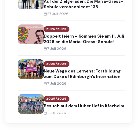
Auf der Zielgeraden: Die Maria-Gress-
Schule verabschiedet 138
Absolventinnen und Absolventen
27. Juli 2026
2025/2026
Doppelt feiern – Kommen Sie am 11. Juli
2026 an die Maria-Gress-Schule!
7. Juli 2026
2025/2026
Neue Wege des Lernens: Fortbildung
zum Duke of Edinburgh’s International
Award
7. Juli 2026
2025/2026
Besuch auf dem Huber Hof in Iffezheim
1. Juli 2026