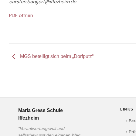
carsten.bangert@iffezheim.de
.
PDF öffnen
MGS beteiligt sich beim „Dorfputz“
LINKS
Maria Gress Schule
Iffezheim
› Be
"Verantwortungsvoll und
› Pr
selbstbewusst den eigenen Weg