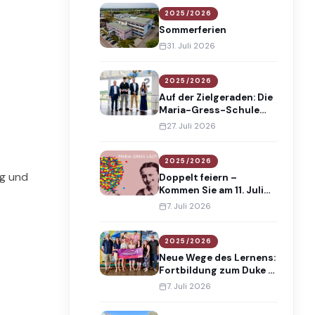
2025/2026
Sommerferien
31. Juli 2026
2025/2026
Auf der Zielgeraden: Die
Maria-Gress-Schule
verabschiedet 138
27. Juli 2026
Absolventinnen und
Absolventen
2025/2026
ng und
Doppelt feiern –
Kommen Sie am 11. Juli
2026 an die Maria-
7. Juli 2026
Gress-Schule!
2025/2026
Neue Wege des Lernens:
Fortbildung zum Duke of
Edinburgh’s
7. Juli 2026
International Award