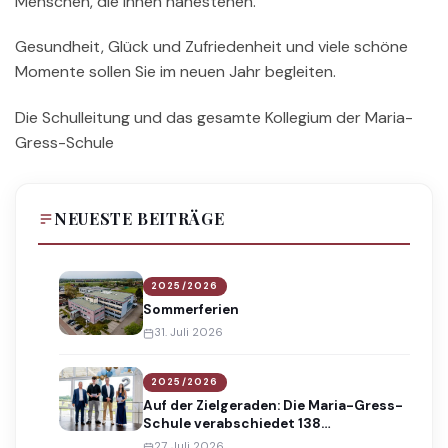
Menschen, die Ihnen nahestehen.
Gesundheit, Glück und Zufriedenheit und viele schöne
Momente sollen Sie im neuen Jahr begleiten.
Die Schulleitung und das gesamte Kollegium der Maria-
Gress-Schule
NEUESTE BEITRÄGE
2025/2026
Sommerferien
31. Juli 2026
2025/2026
Auf der Zielgeraden: Die Maria-Gress-
Schule verabschiedet 138
Absolventinnen und Absolventen
27. Juli 2026