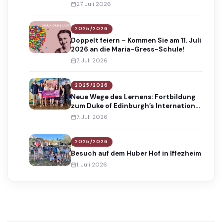
Absolventinnen und Absolventen
27. Juli 2026
2025/2026
Doppelt feiern – Kommen Sie am 11. Juli
2026 an die Maria-Gress-Schule!
7. Juli 2026
2025/2026
Neue Wege des Lernens: Fortbildung
zum Duke of Edinburgh’s International
Award
7. Juli 2026
2025/2026
Besuch auf dem Huber Hof in Iffezheim
1. Juli 2026