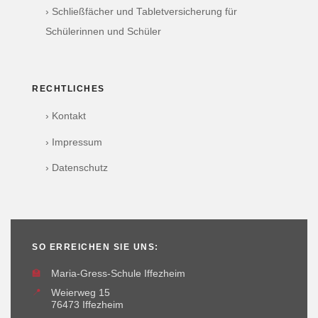
› Schließfächer und Tabletversicherung für
Schülerinnen und Schüler
RECHTLICHES
› Kontakt
› Impressum
› Datenschutz
SO ERREICHEN SIE UNS:
🏫
Maria-Gress-Schule Iffezheim
📍
Weierweg 15
76473 Iffezheim