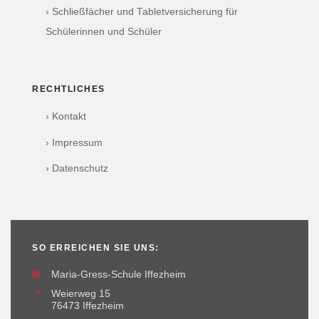
› Schließfächer und Tabletversicherung für
Schülerinnen und Schüler
RECHTLICHES
› Kontakt
› Impressum
› Datenschutz
SO ERREICHEN SIE UNS:
🏫
Maria-Gress-Schule Iffezheim
📍
Weierweg 15
76473 Iffezheim