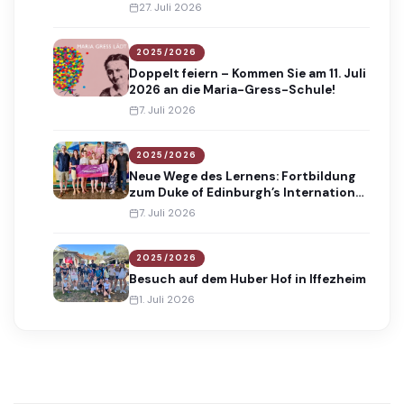
Absolventinnen und Absolventen
27. Juli 2026
2025/2026
Doppelt feiern – Kommen Sie am 11. Juli
2026 an die Maria-Gress-Schule!
7. Juli 2026
2025/2026
Neue Wege des Lernens: Fortbildung
zum Duke of Edinburgh’s International
Award
7. Juli 2026
2025/2026
Besuch auf dem Huber Hof in Iffezheim
1. Juli 2026