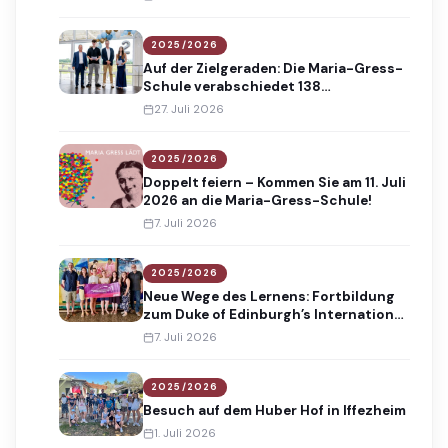
2025/2026
Auf der Zielgeraden: Die Maria-Gress-
Schule verabschiedet 138
Absolventinnen und Absolventen
27. Juli 2026
2025/2026
Doppelt feiern – Kommen Sie am 11. Juli
2026 an die Maria-Gress-Schule!
7. Juli 2026
2025/2026
Neue Wege des Lernens: Fortbildung
zum Duke of Edinburgh’s International
Award
7. Juli 2026
2025/2026
Besuch auf dem Huber Hof in Iffezheim
1. Juli 2026