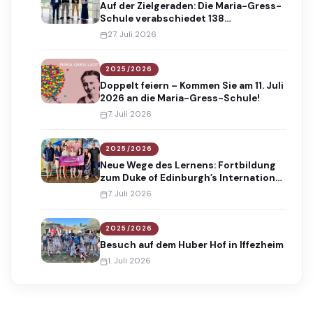
Auf der Zielgeraden: Die Maria-Gress-
Schule verabschiedet 138
Absolventinnen und Absolventen
27. Juli 2026
2025/2026
Doppelt feiern – Kommen Sie am 11. Juli
2026 an die Maria-Gress-Schule!
7. Juli 2026
2025/2026
Neue Wege des Lernens: Fortbildung
zum Duke of Edinburgh’s International
Award
7. Juli 2026
2025/2026
Besuch auf dem Huber Hof in Iffezheim
1. Juli 2026