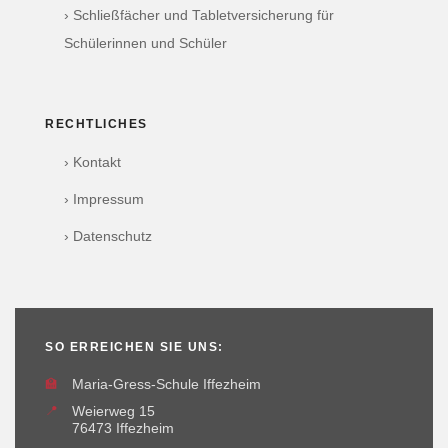
› Schließfächer und Tabletversicherung für
Schülerinnen und Schüler
RECHTLICHES
› Kontakt
› Impressum
› Datenschutz
SO ERREICHEN SIE UNS:
🏫
Maria-Gress-Schule Iffezheim
📍
Weierweg 15
76473 Iffezheim