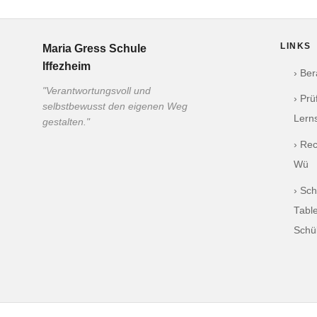
LINKS
Maria Gress Schule
Iffezheim
› Be
"Verantwortungsvoll und
› Pr
selbstbewusst den eigenen Weg
Lern
gestalten."
› Re
Wü
› Sch
Table
Schü