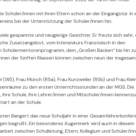
e Schüler/innen mit ihren Eltern schon an der Eingangstür. In 
reins bei der Unterstützung der Schüler/innen hin.
iele gespannte und neugierige Gesichter. Er freute sich sehr,
che Zusatzangebot, vom Intensivkurs Französisch in den
em Schülermentorenprogramm, dem „Großen Backen“ bis hin z
/innen der fünften Klassen können zwischen neun der insgesam
 (W5), Frau Münch (R5a), Frau Kunzweiler (R5b) und Frau Klei
Klassenräume zu den ersten Unterrichtsstunden an der MGS. Die
ihre Schule, ihre Lehrer/innen und Mitschüler/innen kennenzu
tart an der Schule.
sten Bangert das neue Schuljahr in einer Gesamtlehrerkonfere
egen begrüßt. Ein besonderes Augenmerk wird auch in diesem
rbeit zwischen Schulleitung, Eltern, Kollegium und Schüler/in