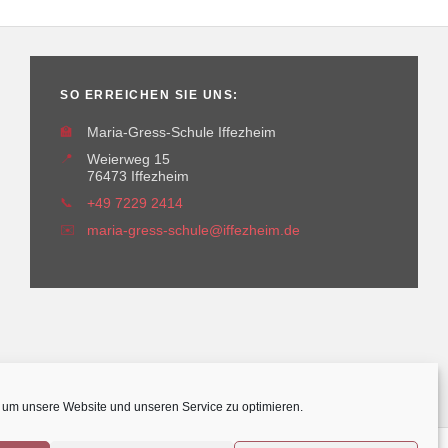
SO ERREICHEN SIE UNS:
🏫
Maria-Gress-Schule Iffezheim
📍
Weierweg 15
76473 Iffezheim
📞
+49 7229 2414
✉️
maria-gress-schule@iffezheim.de
um unsere Website und unseren Service zu optimieren.