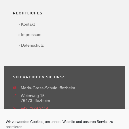
RECHTLICHES
› Kontakt
› Impressum
› Datenschutz
SO ERREICHEN SIE UNS:
🏫
Maria-Gress-Schule Iffezheim
📍
Weierweg 15
76473 Iffezheim
📞
+49 7229 2414
✉️
maria-gress-schule@iffezheim.de
Wir verwenden Cookies, um unsere Website und unseren Service zu
optimieren.