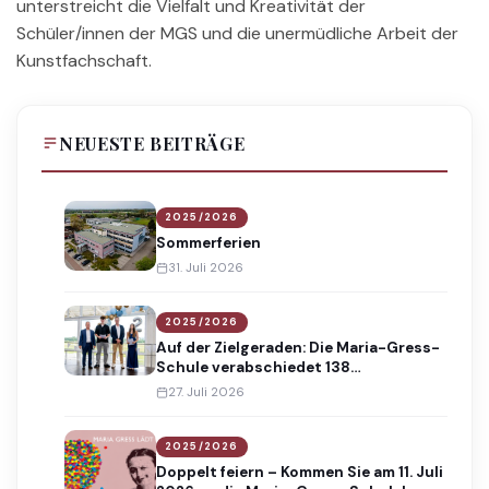
unterstreicht die Vielfalt und Kreativität der
Schüler/innen der MGS und die unermüdliche Arbeit der
Kunstfachschaft.
NEUESTE BEITRÄGE
2025/2026
Sommerferien
31. Juli 2026
2025/2026
Auf der Zielgeraden: Die Maria-Gress-
Schule verabschiedet 138
Absolventinnen und Absolventen
27. Juli 2026
2025/2026
Doppelt feiern – Kommen Sie am 11. Juli