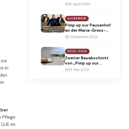
Video
abgeschlossen
18. April 2024
ALLGEMEIN
Pimp up our Pausenhof
an der Maria-Gress-
Schule
7. Dezember 2023
2022-2023
Zweiter Bauabschnitt
 zur
von „Pimp up our
e in
Pausenhof“
24. Mai 2023
 den
in
über
e Pflege
(z.B. im