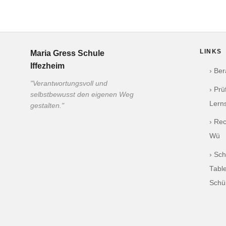
LINKS
Maria Gress Schule
Iffezheim
› Be
"Verantwortungsvoll und
› Pr
selbstbewusst den eigenen Weg
Lern
gestalten."
› Re
Wü
› Sch
Table
Schü