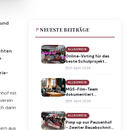
 und
NEUESTE BEITRÄGE
ALLGEMEIN
chten
Online-Voting für das
e
beste Schulprojekt
beim
21. April 2024
Handwerkswettbewerb
ria-
„MACH WAS!“ vom 22.
bis 28. April 2024
ALLGEMEIN
MGS-Film-Team
nhof mit
dokumentiert
gemeinsam mit
verein
18. April 2024
DerPunkt den zweiten
och dann
Bauabschnitt von
Pimp-up-our-
ALLGEMEIN
Pausenhof in einem
Pimp up our Pausenhof
ansprechenden Kurz-
– Zweiter Bauabschnitt
tern aus