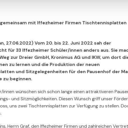
 gemeinsam mit Iffezheimer Firmen Tischtennisplatten
an, 27.06.2022) Vom 20. bis 22. Juni 2022 sah der
cht für 33 Iffezheimer Schüler/innen anders aus. Sie ma
 Weg zur Dreier GmbH, Kronimus AG und IKW, um dort di
nen zu lernen und die Produktion der neuen
latten und Sitzgelegenheiten für den Pausenhof der Ma
e zu beginnen.
r/innen wünschen sich schon lange einen attraktiveren Pause
ungs- und Sitzmöglichkeiten. Diesen Wunsch griff unser Förder
oss, uns zwei Tischtennisplatten zur Verfügung zu stellen. D
.
, Herrn Graf, den Iffezheimer Firmen und zahlreichen Vertre