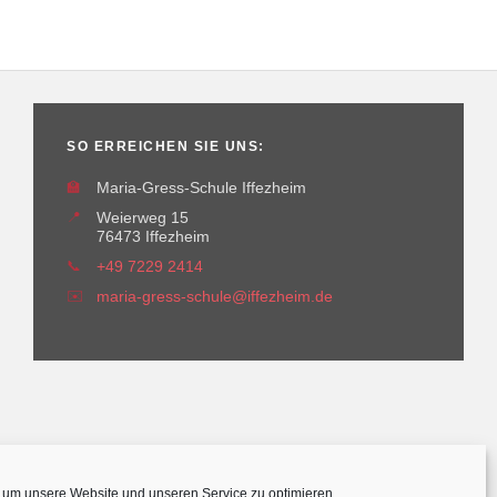
SO ERREICHEN SIE UNS:
🏫
Maria-Gress-Schule Iffezheim
📍
Weierweg 15
76473 Iffezheim
📞
+49 7229 2414
✉️
maria-gress-schule@iffezheim.de
um unsere Website und unseren Service zu optimieren.