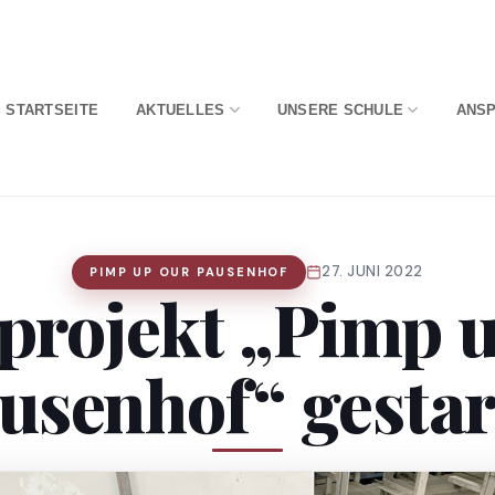
STARTSEITE
AKTUELLES
UNSERE SCHULE
ANS
27. JUNI 2022
PIMP UP OUR PAUSENHOF
projekt „Pimp u
usenhof“ gestar