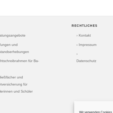
RECHTLICHES
ratungsangebote
› Kontakt
üfungen und
› Impressum
standserhebungen
›
chtschreibrahmen für Ba-
Datenschutz
ließfächer und
tversicherung für
lerinnen und Schüler
Wir verwenden Cookies, 