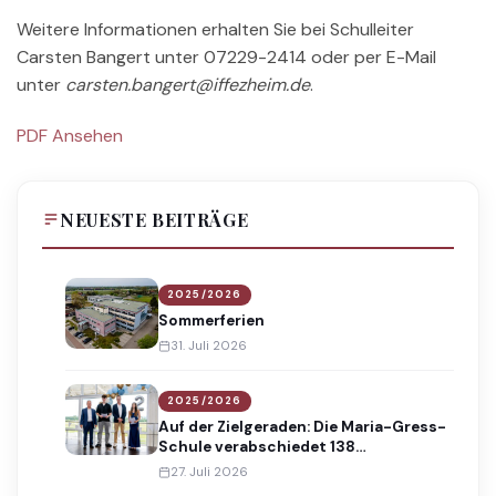
Weitere Informationen erhalten Sie bei Schulleiter
Carsten Bangert unter 07229-2414 oder per E-Mail
unter
carsten.bangert@iffezheim.de
.
PDF Ansehen
NEUESTE BEITRÄGE
2025/2026
Sommerferien
31. Juli 2026
2025/2026
Auf der Zielgeraden: Die Maria-Gress-
Schule verabschiedet 138
Absolventinnen und Absolventen
27. Juli 2026