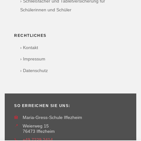
› Schließfächer und Tabletversicherung für
Schülerinnen und Schüler
RECHTLICHES
› Kontakt
› Impressum
› Datenschutz
SO ERREICHEN SIE UNS:
🏫
Maria-Gress-Schule Iffezheim
📍
Weierweg 15
76473 Iffezheim
📞
+49 7229 2414