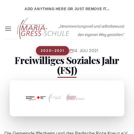
Zum
ADD ANYTHING HERE OR JUST REMOVE IT...
Inhalt
springen
14. JULI 2021
2020-2021
Freiwilliges Soziales Jahr
(FSJ)
Die Gemeinde Iffezheim und das Badische Rote Kreuz e.V.