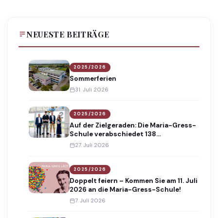
NEUESTE BEITRÄGE
2025/2026
Sommerferien
31. Juli 2026
2025/2026
Auf der Zielgeraden: Die Maria-Gress-
Schule verabschiedet 138
Absolventinnen und Absolventen
27. Juli 2026
2025/2026
Doppelt feiern – Kommen Sie am 11. Juli
2026 an die Maria-Gress-Schule!
7. Juli 2026