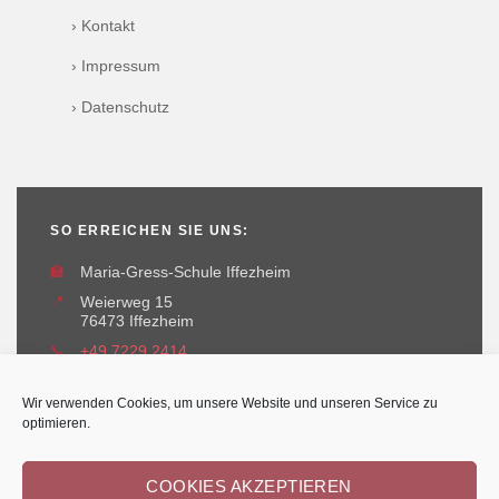
› Kontakt
› Impressum
› Datenschutz
SO ERREICHEN SIE UNS:
🏫
Maria-Gress-Schule Iffezheim
📍
Weierweg 15
76473 Iffezheim
📞
+49 7229 2414
✉️
maria-gress-schule@iffezheim.de
Wir verwenden Cookies, um unsere Website und unseren Service zu
optimieren.
COOKIES AKZEPTIEREN