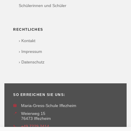
Schülerinnen und Schüler
RECHTLICHES
› Kontakt
› Impressum
› Datenschutz
SO ERREICHEN SIE UNS:
🏫
Maria-Gress-Schule Iffezheim
📍
Weierweg 15
76473 Iffezheim
📞
+49 7229 2414