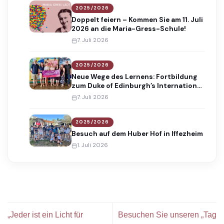
2025/2026
Doppelt feiern – Kommen Sie am 11. Juli
2026 an die Maria-Gress-Schule!
7. Juli 2026
2025/2026
Neue Wege des Lernens: Fortbildung
zum Duke of Edinburgh’s International
Award
7. Juli 2026
2025/2026
Besuch auf dem Huber Hof in Iffezheim
1. Juli 2026
„Jeder ist ein Licht für
Besuchen Sie unseren „Tag