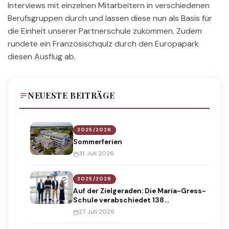
Interviews mit einzelnen Mitarbeitern in verschiedenen
Berufsgruppen durch und lassen diese nun als Basis für
die Einheit unserer Partnerschule zukommen. Zudem
rundete ein Französischquiz durch den Europapark
diesen Ausflug ab.
NEUESTE BEITRÄGE
2025/2026
Sommerferien
31. Juli 2026
2025/2026
Auf der Zielgeraden: Die Maria-Gress-
Schule verabschiedet 138
Absolventinnen und Absolventen
27. Juli 2026