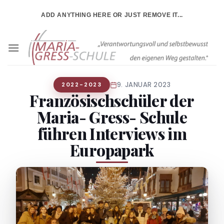
Zum
ADD ANYTHING HERE OR JUST REMOVE IT...
Inhalt
springen
9. JANUAR 2023
2022-2023
Französischschüler der
Maria- Gress- Schule
führen Interviews im
Europapark