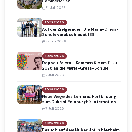
Sommerferien
31. Juli 2026
2025/2026
Auf der Zielgeraden: Die Maria-Gress-
Schule verabschiedet 138
Absolventinnen und Absolventen
27. Juli 2026
2025/2026
Doppelt feiern – Kommen Sie am 11. Juli
2026 an die Maria-Gress-Schule!
7. Juli 2026
2025/2026
Neue Wege des Lernens: Fortbildung
zum Duke of Edinburgh’s International
Award
7. Juli 2026
2025/2026
Besuch auf dem Huber Hof in Iffezheim