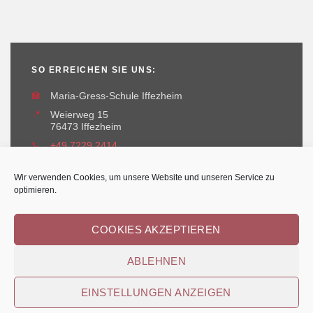
SO ERREICHEN SIE UNS:
🏫
Maria-Gress-Schule Iffezheim
📍
Weierweg 15
76473 Iffezheim
📞
+49 7229 2414
✉️
maria-gress-schule@iffezheim.de
Wir verwenden Cookies, um unsere Website und unseren Service zu
optimieren.
COOKIES AKZEPTIEREN
ABLEHNEN
Erstellt und betreut durch
Kant-IT Solutions
© Maria-Gress-Schule Iffezheim
EINSTELLUNGEN ANZEIGEN