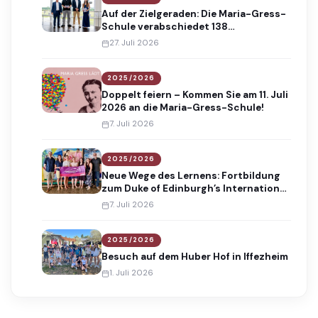
Auf der Zielgeraden: Die Maria-Gress-
Schule verabschiedet 138
Absolventinnen und Absolventen
27. Juli 2026
2025/2026
Doppelt feiern – Kommen Sie am 11. Juli
2026 an die Maria-Gress-Schule!
7. Juli 2026
2025/2026
Neue Wege des Lernens: Fortbildung
zum Duke of Edinburgh’s International
Award
7. Juli 2026
2025/2026
Besuch auf dem Huber Hof in Iffezheim
1. Juli 2026