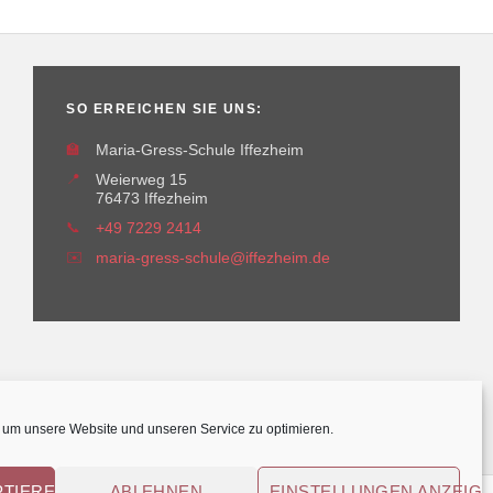
SO ERREICHEN SIE UNS:
🏫
Maria-Gress-Schule Iffezheim
📍
Weierweg 15
76473 Iffezheim
📞
+49 7229 2414
✉️
maria-gress-schule@iffezheim.de
um unsere Website und unseren Service zu optimieren.
PTIEREN
ABLEHNEN
EINSTELLUNGEN ANZEIG