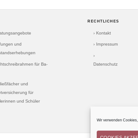
RECHTLICHES
ratungsangebote
› Kontakt
üfungen und
› Impressum
standserhebungen
›
chtschreibrahmen für Ba-
Datenschutz
ließfächer und
tversicherung für
lerinnen und Schüler
Wir verwenden Cookies, 
COOKIES AKZE