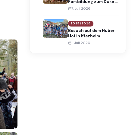
Fortbildung zum Duke of
Edinburgh’s
7. Juli 2026
International Award
2025/2026
Besuch auf dem Huber
Hof in Iffezheim
1. Juli 2026