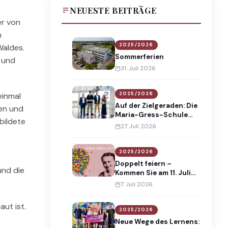
NEUESTE BEITRÄGE
er von
n
2025/2026
Waldes.
Sommerferien
 und
31. Juli 2026
2025/2026
einmal
Auf der Zielgeraden: Die
den und
Maria-Gress-Schule
bildete
verabschiedet 138
27. Juli 2026
Absolventinnen und
Absolventen
2025/2026
Doppelt feiern –
und die
Kommen Sie am 11. Juli
2026 an die Maria-
7. Juli 2026
Gress-Schule!
aut ist.
2025/2026
Neue Wege des Lernens: