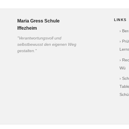
LINKS
Maria Gress Schule
Iffezheim
› Be
"Verantwortungsvoll und
› Pr
selbstbewusst den eigenen Weg
Lern
gestalten."
› Re
Wü
› Sch
Table
Schü