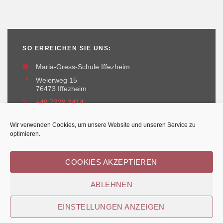
SO ERREICHEN SIE UNS:
🏫
Maria-Gress-Schule Iffezheim
📍
Weierweg 15
76473 Iffezheim
📞
+49 7229 2414
✉️
maria-gress-schule@iffezheim.de
Wir verwenden Cookies, um unsere Website und unseren Service zu
optimieren.
COOKIES AKZEPTIEREN
ABLEHNEN
Erstellt und betreut durch
Kant-IT Solutions
© Maria-Gress-Schule Iffezheim
EINSTELLUNGEN ANZEIGEN