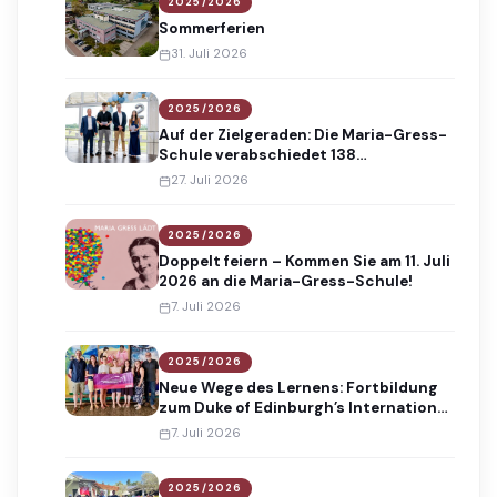
2025/2026
Sommerferien
31. Juli 2026
2025/2026
Auf der Zielgeraden: Die Maria-Gress-
Schule verabschiedet 138
Absolventinnen und Absolventen
27. Juli 2026
2025/2026
Doppelt feiern – Kommen Sie am 11. Juli
2026 an die Maria-Gress-Schule!
7. Juli 2026
2025/2026
Neue Wege des Lernens: Fortbildung
zum Duke of Edinburgh’s International
Award
7. Juli 2026
2025/2026