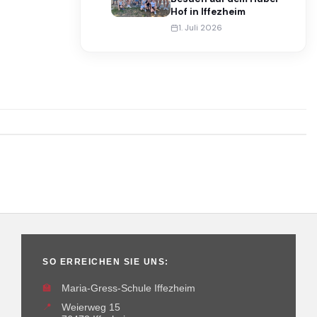
Hof in Iffezheim
1. Juli 2026
SO ERREICHEN SIE UNS:
🏫
Maria-Gress-Schule Iffezheim
📍
Weierweg 15