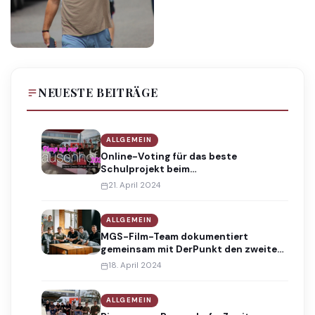
NEUESTE BEITRÄGE
ALLGEMEIN
Online-Voting für das beste
Schulprojekt beim
Handwerkswettbewerb „MACH
21. April 2024
WAS!“ vom 22. bis 28. April 2024
ALLGEMEIN
MGS-Film-Team dokumentiert
gemeinsam mit DerPunkt den zweiten
Bauabschnitt von Pimp-up-our-
18. April 2024
Pausenhof in einem ansprechenden
Kurz-Video
ALLGEMEIN