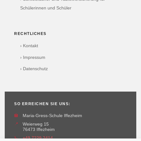
Schülerinnen und Schüler
RECHTLICHES
› Kontakt
› Impressum
› Datenschutz
SO ERREICHEN SIE UNS:
🏫
Maria-Gress-Schule Iffezheim
📍
Weierweg 15
76473 Iffezheim
📞
+49 7229 2414