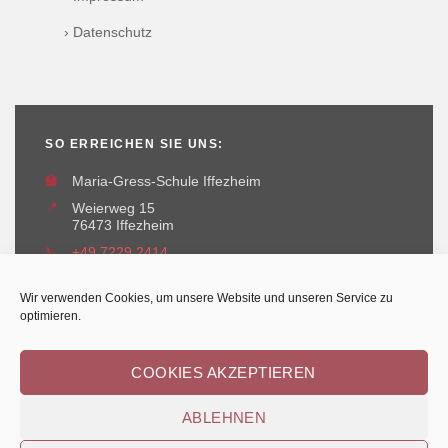
› Datenschutz
SO ERREICHEN SIE UNS:
🏫
Maria-Gress-Schule Iffezheim
📍
Weierweg 15
76473 Iffezheim
📞
+49 7229 2414
✉️
maria-gress-schule@iffezheim.de
Wir verwenden Cookies, um unsere Website und unseren Service zu
optimieren.
COOKIES AKZEPTIEREN
ABLEHNEN
Erstellt und betreut durch
Kant-IT Solutions