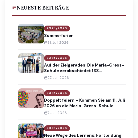
NEUESTE BEITRÄGE
2025/2026
Sommerferien
31. Juli 2026
2025/2026
Auf der Zielgeraden: Die Maria-Gress-
Schule verabschiedet 138
Absolventinnen und Absolventen
27. Juli 2026
2025/2026
Doppelt feiern – Kommen Sie am 11. Juli
2026 an die Maria-Gress-Schule!
7. Juli 2026
2025/2026
Neue Wege des Lernens: Fortbildung